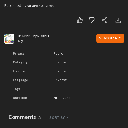
Published
•
1 year ago
37 views
ТВ БРИКС при УКИН
Subscribe
By go
Privacy
Public
Category
Unknown
Licence
Unknown
Language
Unknown
Tags
Duration
5min 12sec
Comments
SORT BY